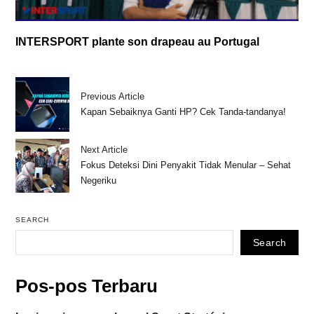
INTERSPORT plante son drapeau au Portugal
Previous Article
Kapan Sebaiknya Ganti HP? Cek Tanda-tandanya!
Next Article
Fokus Deteksi Dini Penyakit Tidak Menular – Sehat
Negeriku
SEARCH
Search
Pos-pos Terbaru