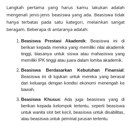
Langkah pertama yang harus kamu lakukan adalah
mengenali jenis-jenis beasiswa yang ada. Beasiswa tidak
hanya terbatas pada satu kategori, melainkan sangat
beragam. Beberapa di antaranya adalah:
Beasiswa Prestasi Akademik
: Beasiswa ini di
berikan kepada mereka yang memiliki nilai akademik
tinggi, biasanya untuk siswa atau mahasiswa yang
memiliki IPK tinggi atau juara dalam lomba akademik.
Beasiswa Berdasarkan Kebutuhan Finansial
:
Beasiswa ini di tujukan untuk mereka yang berasal
dari keluarga dengan kondisi ekonomi menengah ke
bawah.
Beasiswa Khusus
: Ada juga beasiswa yang di
berikan kepada kelompok tertentu, seperti beasiswa
untuk wanita slot bet kecil, beasiswa untuk disabilitas,
atau beasiswa untuk peminat jurusan tertentu.