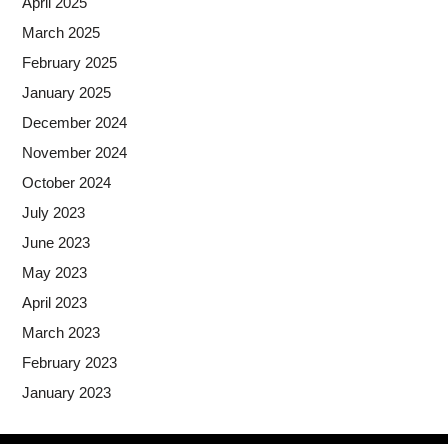
April 2025
March 2025
February 2025
January 2025
December 2024
November 2024
October 2024
July 2023
June 2023
May 2023
April 2023
March 2023
February 2023
January 2023