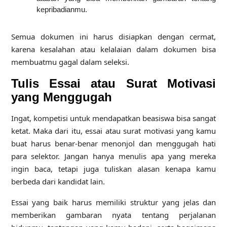
kepribadianmu.
Semua dokumen ini harus disiapkan dengan cermat,
karena kesalahan atau kelalaian dalam dokumen bisa
membuatmu gagal dalam seleksi.
Tulis Essai atau Surat Motivasi
yang Menggugah
Ingat, kompetisi untuk mendapatkan beasiswa bisa sangat
ketat. Maka dari itu, essai atau surat motivasi yang kamu
buat harus benar-benar menonjol dan menggugah hati
para selektor. Jangan hanya menulis apa yang mereka
ingin baca, tetapi juga tuliskan alasan kenapa kamu
berbeda dari kandidat lain.
Essai yang baik harus memiliki struktur yang jelas dan
memberikan gambaran nyata tentang perjalanan