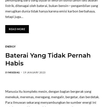
penumpang baru yang dijual di seluruh dunia tahun lalu adalah
listrik, ditenagai oleh baterai, bukan bensin—pengambilan yang
merugikan dunia tidak hanya karena emisi karbon berbahaya,
tetapi juga…
READ MORE
ENERGY
Baterai Yang Tidak Pernah
Habis
BY
MISEBAG
19 JANUARY 2023
Manusia itu kompleks mesin, dengan bagian bergerak yang
menekuk, meremas, meregang, mengalir, bergetar, dan berdetak.
Para ilmuwan sekarang menyambungkan ke sumber energi ini