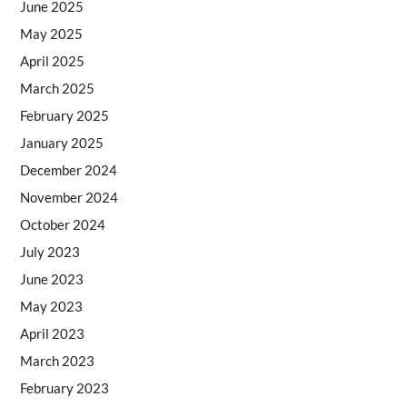
June 2025
May 2025
April 2025
March 2025
February 2025
January 2025
December 2024
November 2024
October 2024
July 2023
June 2023
May 2023
April 2023
March 2023
February 2023