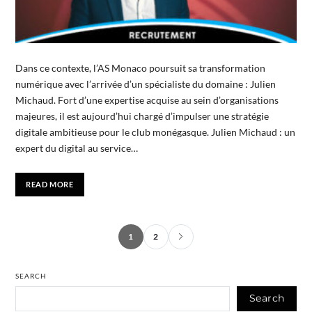
Dans ce contexte, l’AS Monaco poursuit sa transformation
numérique avec l’arrivée d’un spécialiste du domaine : Julien
Michaud. Fort d’une expertise acquise au sein d’organisations
majeures, il est aujourd’hui chargé d’impulser une stratégie
digitale ambitieuse pour le club monégasque. Julien Michaud : un
expert du digital au service…
READ MORE
1
2
SEARCH
Search