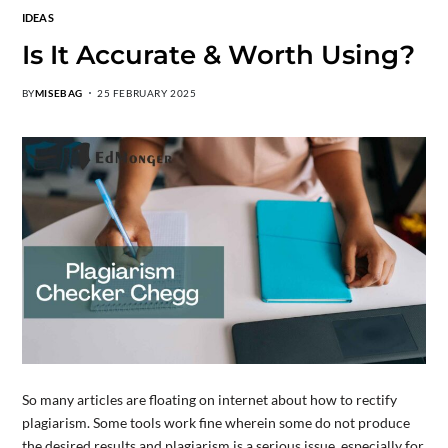
IDEAS
Is It Accurate & Worth Using?
BY
MISEBAG
25 FEBRUARY 2025
So many articles are floating on internet about how to rectify
plagiarism. Some tools work fine wherein some do not produce
the desired results and plagiarism is a serious issue, especially for