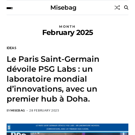
Misebag
MONTH
February 2025
IDEAS
Le Paris Saint-Germain
dévoile PSG Labs : un
laboratoire mondial
d’innovations, avec un
premier hub à Doha.
BY
MISEBAG
28 FEBRUARY 2025