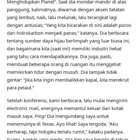
Menghidupkan Planet”. Saat dia mondar-mandir di atas
panggung, kalimatnya, diwarnai dengan aksen Selatan
yang lembut, naik, lalu melunak, lalu terangkat lagi
dengan antusias: “Yang kita bicarakan di sini adalah poros
dari hidrokarbon menjadi panas,” katanya. Dia berbicara
tentang sumber daya hijau berlimpah yang luar biasa ini,
dan bagaimana kita (saat ini!) memiliki industri hebat
yang tahu cara mendapatkannya. Dia juga, pasti,
membuat beberapa orang di ruangan itu menggeliat
memikirkan tidur dengan musuh. Dia tampak tidak
gentar: “Jika kita ingin membalikkan kapal, kita merekrut
para pelaut.”
Setelah konferensi, kami berbicara, lalu mulai mengirim
electronic mail, energinya memantul keluar dari kotak
masuk saya.
Ping!
Dia mengundang saya untuk
menemuinya di Texas. Ayo lihat! Saya tergoda. “Aku
berharap, tapi hidupku terlalu rumit,” kataku padanya.
Suami, kanker, janji medis. Dia dan saya berada di tahun