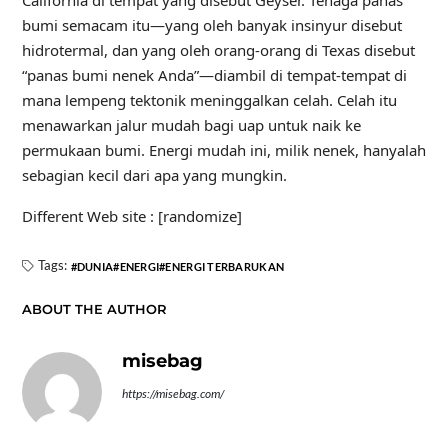
California di tempat yang disebut Geyser. Tenaga panas
bumi semacam itu—yang oleh banyak insinyur disebut
hidrotermal, dan yang oleh orang-orang di Texas disebut
“panas bumi nenek Anda”—diambil di tempat-tempat di
mana lempeng tektonik meninggalkan celah. Celah itu
menawarkan jalur mudah bagi uap untuk naik ke
permukaan bumi. Energi mudah ini, milik nenek, hanyalah
sebagian kecil dari apa yang mungkin.
Different Web site : [randomize]
Tags:
DUNIA
ENERGI
ENERGI TERBARUKAN
ABOUT THE AUTHOR
misebag
https://misebag.com/