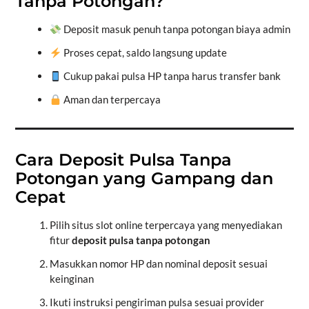
Tanpa Potongan?
Deposit masuk penuh tanpa potongan biaya admin
Proses cepat, saldo langsung update
Cukup pakai pulsa HP tanpa harus transfer bank
Aman dan terpercaya
Cara Deposit Pulsa Tanpa
Potongan yang Gampang dan
Cepat
Pilih situs slot online terpercaya yang menyediakan
fitur
deposit pulsa tanpa potongan
Masukkan nomor HP dan nominal deposit sesuai
keinginan
Ikuti instruksi pengiriman pulsa sesuai provider