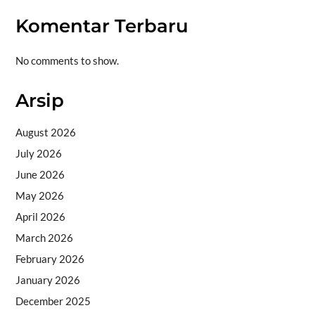
Komentar Terbaru
No comments to show.
Arsip
August 2026
July 2026
June 2026
May 2026
April 2026
March 2026
February 2026
January 2026
December 2025