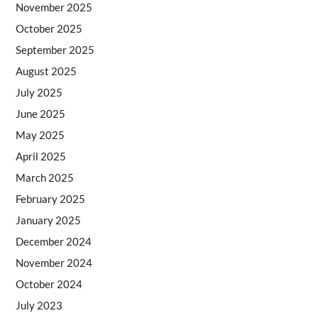
November 2025
October 2025
September 2025
August 2025
July 2025
June 2025
May 2025
April 2025
March 2025
February 2025
January 2025
December 2024
November 2024
October 2024
July 2023