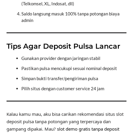
(Telkomsel, XL, Indosat, dll)
Saldo langsung masuk 100% tanpa potongan biaya
admin
Tips Agar Deposit Pulsa Lancar
Gunakan provider dengan jaringan stabil
Pastikan pulsa mencukupi sesuai nominal deposit
Simpan bukti transfer/pengiriman pulsa
Pilih situs dengan customer service 24 jam
Kalau kamu mau, aku bisa carikan rekomendasi situs slot
deposit pulsa tanpa potongan yang terpercaya dan
gampang dipakai. Mau?
slot demo gratis tanpa deposit