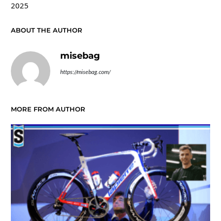
2025
ABOUT THE AUTHOR
misebag
https://misebag.com/
MORE FROM AUTHOR