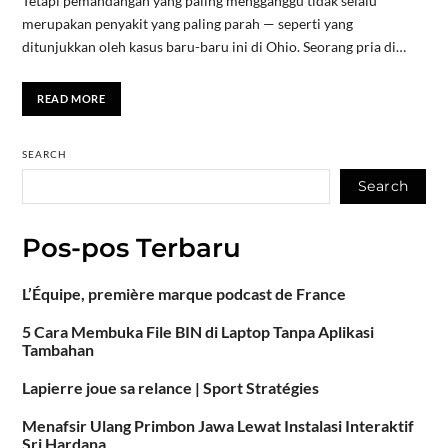
Tetapi pemandangan yang paling mengganggu tidak selalu
merupakan penyakit yang paling parah — seperti yang
ditunjukkan oleh kasus baru-baru ini di Ohio. Seorang pria di…
READ MORE
SEARCH
Search
Pos-pos Terbaru
L’Équipe, première marque podcast de France
5 Cara Membuka File BIN di Laptop Tanpa Aplikasi
Tambahan
Lapierre joue sa relance | Sport Stratégies
Menafsir Ulang Primbon Jawa Lewat Instalasi Interaktif
Sri Hardana