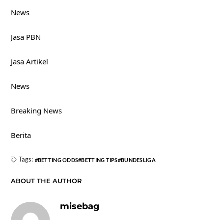
News
Jasa PBN
Jasa Artikel
News
Breaking News
Berita
Tags:
BETTING ODDS
BETTING TIPS
BUNDESLIGA
ABOUT THE AUTHOR
misebag