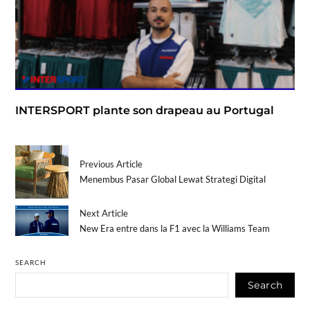
INTERSPORT plante son drapeau au Portugal
Previous Article
Menembus Pasar Global Lewat Strategi Digital
Next Article
New Era entre dans la F1 avec la Williams Team
SEARCH
Search