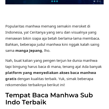
Popularitas manhwa memang semakin meroket di
Indonesia, ya! Ceritanya yang seru dan visualnya yang
menawan bikin siapa aja betah berlama-lama membaca.
Bahkan, beberapa judul manhwa kini nggak kalah saing
sama
manga Jepang
, lho.
Nah, buat kalian yang pengen terjun ke dunia manhwa
tapi bingung harus baca di mana, tenang aja! Ada banyak
platform yang menyediakan akses baca manhwa
gratis
dengan kualitas terbaik. Yuk, simak beberapa
rekomendasi terbaiknya berikut ini!
Tempat Baca Manhwa Sub
Indo Terbaik