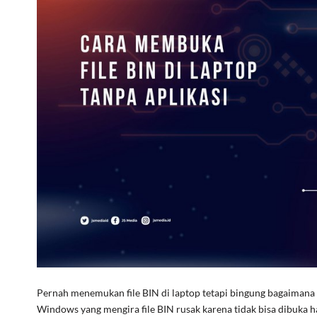
Pernah menemukan file BIN di laptop tetapi bingung bagaimana
Windows yang mengira file BIN rusak karena tidak bisa dibuka h