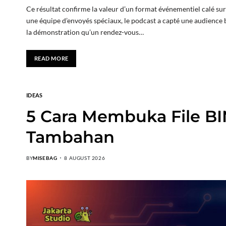
Ce résultat confirme la valeur d’un format événementiel calé sur
une équipe d’envoyés spéciaux, le podcast a capté une audience bie
la démonstration qu’un rendez-vous…
READ MORE
IDEAS
5 Cara Membuka File BIN
Tambahan
BY
MISEBAG
8 AUGUST 2026