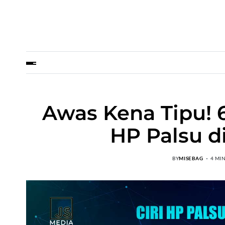
Awas Kena Tipu!
HP Palsu d
BY
MISEBAG
4 MI