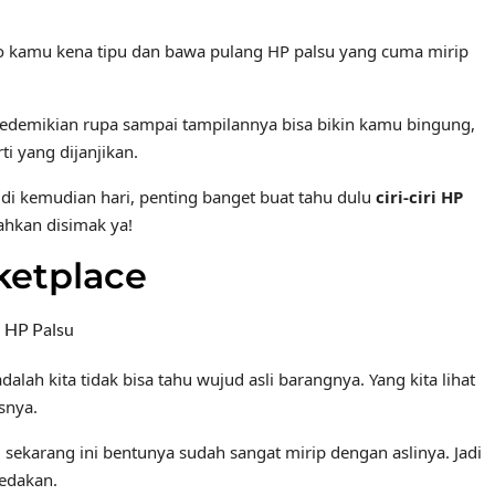
isiko kamu kena tipu dan bawa pulang HP palsu yang cuma mirip
 sedemikian rupa sampai tampilannya bisa bikin kamu bingung,
i yang dijanjikan.
i kemudian hari, penting banget buat tahu dulu
ciri‑ciri HP
ahkan disimak ya!
rketplace
i HP Palsu
alah kita tidak bisa tahu wujud asli barangnya. Yang kita lihat
snya.
sekarang ini bentunya sudah sangat mirip dengan aslinya. Jadi
bedakan.