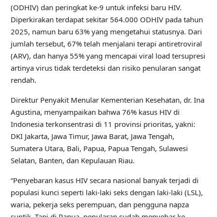
(ODHIV) dan peringkat ke-9 untuk infeksi baru HIV.
Diperkirakan terdapat sekitar 564.000 ODHIV pada tahun
2025, namun baru 63% yang mengetahui statusnya. Dari
jumlah tersebut, 67% telah menjalani terapi antiretroviral
(ARV), dan hanya 55% yang mencapai viral load tersupresi
artinya virus tidak terdeteksi dan risiko penularan sangat
rendah.
Direktur Penyakit Menular Kementerian Kesehatan, dr. Ina
Agustina, menyampaikan bahwa 76% kasus HIV di
Indonesia terkonsentrasi di 11 provinsi prioritas, yakni:
DKI Jakarta, Jawa Timur, Jawa Barat, Jawa Tengah,
Sumatera Utara, Bali, Papua, Papua Tengah, Sulawesi
Selatan, Banten, dan Kepulauan Riau.
“Penyebaran kasus HIV secara nasional banyak terjadi di
populasi kunci seperti laki-laki seks dengan laki-laki (LSL),
waria, pekerja seks perempuan, dan pengguna napza
suntik. Tapi di Papua, penularan sudah menyebar ke