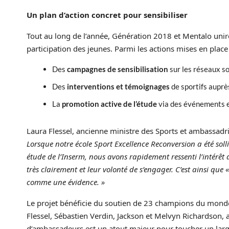
Un plan d’action concret pour sensibiliser
Tout au long de l’année, Génération 2018 et Mentalo uniro
participation des jeunes. Parmi les actions mises en place 
Des
campagnes de sensibilisation
sur les réseaux so
Des
interventions et témoignages
de sportifs auprè
La
promotion active de l’étude
via des événements e
Laura Flessel, ancienne ministre des Sports et ambassadric
Lorsque notre école Sport Excellence Reconversion a été soll
étude de l’Inserm, nous avons rapidement ressenti l’intérêt
très clairement et leur volonté de s’engager. C’est ainsi que
comme une évidence. »
Le projet bénéficie du soutien de 23 champions du monde d
Flessel, Sébastien Verdin, Jackson et Melvyn Richardson, a
d’ambassadeurs est un atout majeur pour toucher un large p