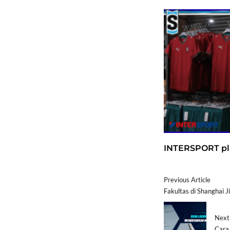
INTERSPORT pla
Previous Article
Fakultas di Shanghai 
Next 
Cara