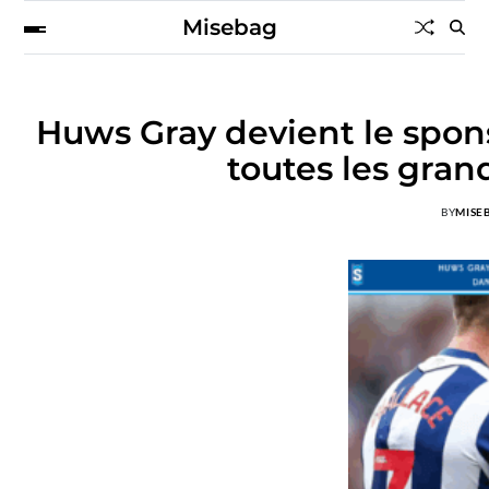
Misebag
Huws Gray devient le spons
toutes les gran
BY
MISE