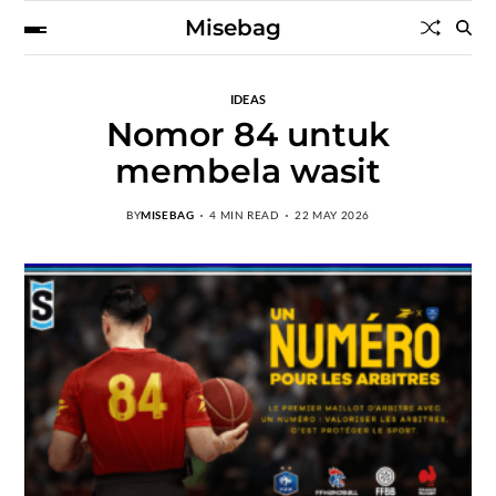
Misebag
IDEAS
Nomor 84 untuk
membela wasit
BY
MISEBAG
4 MIN READ
22 MAY 2026