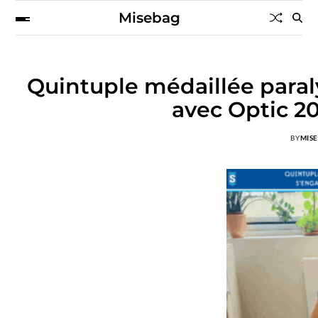
Misebag
Quintuple médaillée para
avec Optic 20
BY
MIS