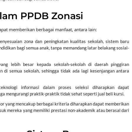
alam PPDB Zonasi
pat memberikan berbagai manfaat, antara lain:
nyesuaian zona dan peningkatan kualitas sekolah, sistem baru
didikan bagi semua anak, tanpa memandang latar belakang sosial-
ang lebih besar kepada sekolah-sekolah di daerah pinggiran
n di semua sekolah, sehingga tidak ada lagi kesenjangan antara
eknologi informasi dalam proses seleksi diharapkan dapat
a mengurangi praktik-praktik tidak sehat seperti jual beli kursi.
kor yang mencakup berbagai kriteria diharapkan dapat memberikan
suk mereka yang memiliki prestasi non-akademik atau berasal dari