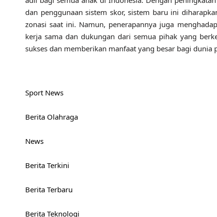
adil bagi semua anak di Indonesia. Dengan peningkatan 
dan penggunaan sistem skor, sistem baru ini diharapk
zonasi saat ini. Namun, penerapannya juga menghadapi
kerja sama dan dukungan dari semua pihak yang berkep
sukses dan memberikan manfaat yang besar bagi dunia p
Sport News
Berita Olahraga
News
Berita Terkini
Berita Terbaru
Berita Teknologi