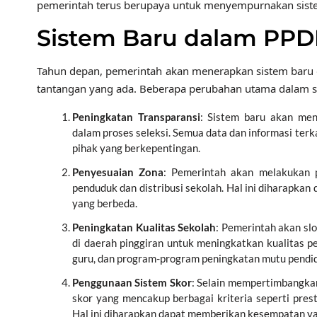
pemerintah terus berupaya untuk menyempurnakan sistem i
Sistem Baru dalam PPD
Tahun depan, pemerintah akan menerapkan sistem baru 
tantangan yang ada. Beberapa perubahan utama dalam sis
Peningkatan Transparansi
: Sistem baru akan men
dalam proses seleksi. Semua data dan informasi terk
pihak yang berkepentingan.
Penyesuaian Zona
: Pemerintah akan melakukan 
penduduk dan distribusi sekolah. Hal ini diharapka
yang berbeda.
Peningkatan Kualitas Sekolah
: Pemerintah akan sl
di daerah pinggiran untuk meningkatkan kualitas pe
guru, dan program-program peningkatan mutu pendid
Penggunaan Sistem Skor
: Selain mempertimbangkan
skor yang mencakup berbagai kriteria seperti prest
Hal ini diharapkan dapat memberikan kesempatan yan