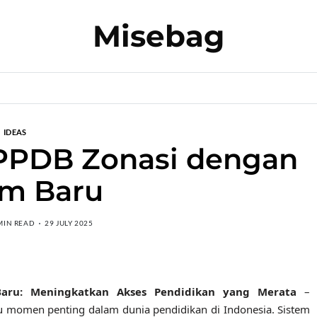
Misebag
IDEAS
PPDB Zonasi dengan
em Baru
MIN READ
29 JULY 2025
aru: Meningkatkan Akses Pendidikan yang Merata
–
u momen penting dalam dunia pendidikan di Indonesia. Sistem