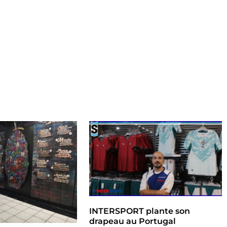
INTERSPORT plante son
drapeau au Portugal