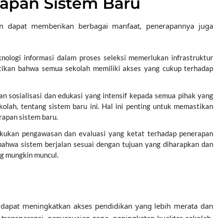
apan Sistem Baru
n dapat memberikan berbagai manfaat, penerapannya juga
nologi informasi dalam proses seleksi memerlukan infrastruktur
tikan bahwa semua sekolah memiliki akses yang cukup terhadap
an sosialisasi dan edukasi yang intensif kepada semua pihak yang
kolah, tentang sistem baru ini. Hal ini penting untuk memastikan
apan sistem baru.
akukan pengawasan dan evaluasi yang ketat terhadap penerapan
 bahwa sistem berjalan sesuai dengan tujuan yang diharapkan dan
ng mungkin muncul.
dapat meningkatkan akses pendidikan yang lebih merata dan