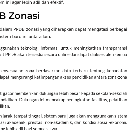
ni agar lebih adil dan efektif.
B Zonasi
dalam PPDB zonasi yang diharapkan dapat mengatasi berbagai
tem baru ini antara lain:
ggunakan teknologi informasi untuk meningkatkan transparansi
ait PPDB akan tersedia secara online dan dapat diakses oleh semua
penyesuaian zona berdasarkan data terbaru tentang kepadatan
n dapat mengurangi ketimpangan akses pendidikan antara zona-zona
ot gacor memberikan dukungan lebih besar kepada sekolah-sekolah
ndidikan. Dukungan ini mencakup peningkatan fasilitas, pelatihan
ikan.
 jarak tempat tinggal, sistem baru juga akan menggunakan sistem
asi akademik, prestasi non-akademik, dan kondisi sosial-ekonomi.
g lebih adil bagi semua siswa.