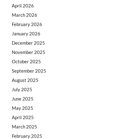
April 2026
March 2026
February 2026
January 2026
December 2025
November 2025
October 2025
September 2025
August 2025
July 2025
June 2025
May 2025
April 2025
March 2025
February 2025