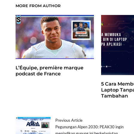
MORE FROM AUTHOR
L’Équipe, première marque
podcast de France
5 Cara Membu
Laptop Tanpa
Tambahan
Previous Article
Pegunungan Alpen 2030: PEAK30 ingin
menjadikan gunung ini berkelanjutan