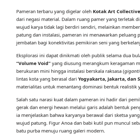
Pameran terbaru yang digelar oleh
Kotak Art Collectiv
dari negasi material. Dalam ruang pamer yang terletak d
wujud karya tidak lagi berdiri sendiri, melainkan membe
patung dan instalasi, pameran ini menawarkan peluang 
jembatan bagi konektivitas pemikiran seni yang berkelan
​Eksplorasi ini dapat dinikmati oleh publik selama dua bu
“Volume Void”
yang diusung merangkum keragaman mate
berukuran mini hingga instalasi berskala raksasa (
giganti
lintas kota yang berasal dari
Yogyakarta, Jakarta, dan 
materialitas untuk menantang dominasi bentuk realistik 
​Salah satu narasi kuat dalam pameran ini hadir dari pem
gerak dan energi hewan melalui garis adalah bentuk pen
ia menjelaskan bahwa karyanya berawal dari sketsa yang 
wujud patung. Figur Anoa dan babi kutil pun muncul seb
batu purba menuju ruang galeri modern.