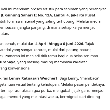
e
kali ini merekam proses artistik para seniman yang berangkat
i
Jl. Gunung Sahari II No. 12A, Lantai 4, Jakarta Pusat
,
ntuk formasi material yang saling terhubung. Melalui media
pembacaan jangka panjang, di mana setiap karya menjadi
jutan.
lan penuh, mulai dari
4 April hingga 6 Juni 2026
. Tajuk
rial yang sangat kontras, mulai dari patung-patung
c
). Pameran ini menjadi titik temu bagi dua belas seniman
Surabaya
, yang masing-masing membawa karakter
yang konvensional.
ikiran
Lenny Ratnasari Weichert
. Bagi Lenny, “membaca”
getahuan visual tentang kehidupan. Melalui pesan pendeknya,
terinspirasi lukisan gua purba, mengubah jejak garis menjadi
agai memori yang melintasi waktu, bermigrasi dari dinding