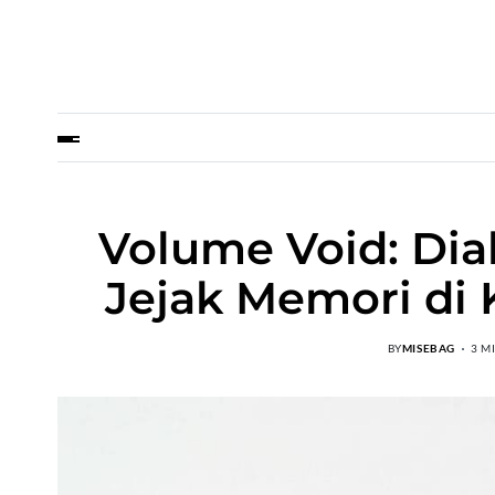
Volume Void: Dia
Jejak Memori di 
BY
MISEBAG
3 M