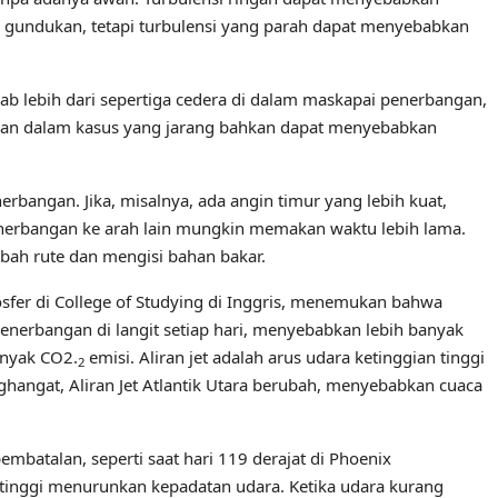
ti gundukan, tetapi turbulensi yang parah dapat menyebabkan
b lebih dari sepertiga cedera di dalam maskapai penerbangan,
dan dalam kasus yang jarang bahkan dapat menyebabkan
angan. Jika, misalnya, ada angin timur yang lebih kuat,
penerbangan ke arah lain mungkin memakan waktu lebih lama.
ah rute dan mengisi bahan bakar.
mosfer di College of Studying di Inggris, menemukan bahwa
enerbangan di langit setiap hari, menyebabkan lebih banyak
anyak CO2.
emisi. Aliran jet adalah arus udara ketinggian tinggi
2
hangat, Aliran Jet Atlantik Utara berubah, menyebabkan cuaca
batalan, seperti saat hari 119 derajat di Phoenix
tinggi menurunkan kepadatan udara. Ketika udara kurang