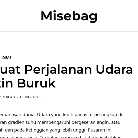
Misebag
IDEAS
at Perjalanan Udara
in Buruk
MIN READ
13 JULY 2023
i pemanasan dunia. Udara yang lebih panas terperangkap di
eseran gradien suhu mempengaruhi pergeseran angin, atau
h dan pada ketinggian yang lebih tinggi. Pusaran ini
 tanpa adanya awan. Turbulensi ringan dapat menyebabkan