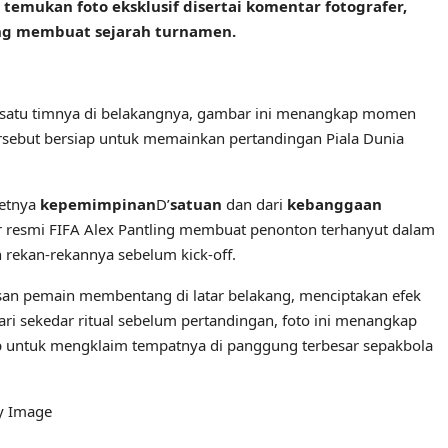
, temukan foto eksklusif disertai komentar fotografer,
ang membuat sejarah turnamen.
n satu timnya di belakangnya, gambar ini menangkap momen
ersebut bersiap untuk memainkan pertandingan Piala Dunia
retnya
kepemimpinan
D’
satuan
dan dari
kebanggaan
fer resmi FIFA Alex Pantling membuat penonton terhanyut dalam
rekan-rekannya sebelum kick-off.
san pemain membentang di latar belakang, menciptakan efek
dari sekedar ritual sebelum pertandingan, foto ini menangkap
p untuk mengklaim tempatnya di panggung terbesar sepakbola
ty Image