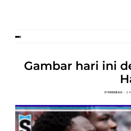
Gambar hari ini 
H
BY
MISEBAG
2 