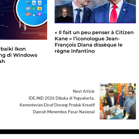
« Il fait un peu penser à Citizen
Kane » l’iconologue Jean-
François Diana dissèque le
baiki Ikon
règne Infantino
ang di Windows
ah
Next Article
IDE.IND 2026 Dibuka di Yogyakarta,
Kementerian Ekraf Dorong Produk Kreatif
Daerah Menembus Pasar Nasional