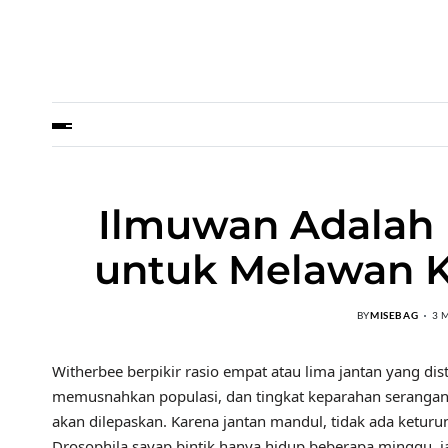
Ilmuwan Adalah 
untuk Melawan 
BY
MISEBAG
3 
Witherbee berpikir rasio empat atau lima jantan yang dist
memusnahkan populasi, dan tingkat keparahan serangan
akan dilepaskan. Karena jantan mandul, tidak ada keturu
Drosophila sayap bintik hanya hidup beberapa minggu, ja