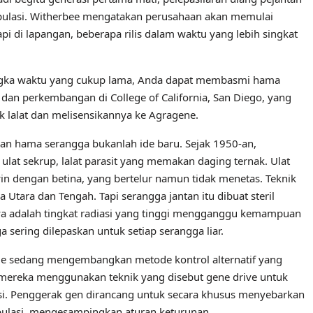
opulasi. Witherbee mengatakan perusahaan akan memulai
i di lapangan, beberapa rilis dalam waktu yang lebih singkat
angka waktu yang cukup lama, Anda dapat membasmi hama
l dan perkembangan di College of California, San Diego, yang
lalat dan melisensikannya ke Agragene.
kan hama serangga bukanlah ide baru. Sejak 1950-an,
t sekrup, lalat parasit yang memakan daging ternak. Ulat
win dengan betina, yang bertelur namun tidak menetas. Teknik
tara dan Tengah. Tapi serangga jantan itu dibuat steril
ya adalah tingkat radiasi yang tinggi mengganggu kemampuan
 sering dilepaskan untuk setiap serangga liar.
llege sedang mengembangkan metode kontrol alternatif yang
 mereka menggunakan teknik yang disebut gene drive untuk
i. Penggerak gen dirancang untuk secara khusus menyebarkan
populasi, mengesampingkan aturan keturunan.