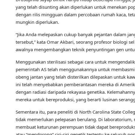
yang telah disunting akan diperlukan untuk menekan p
dengan rilis mingguan dalam percobaan rumah kaca, tetap
mungkin diperlukan.
“Jika Anda melepaskan cukup banyak pejantan dalam j
tersebut,” kata Omar Akbari, seorang profesor biologi se
awalnya mengembangkan teknik penyuntingan gen untuk 
Menggunakan sterilisasi sebagai cara untuk mengendali
pemerintah AS telah menggunakannya untuk membasmi ula
obeng jantan yang telah disterilkan dilepaskan untuk ka
ini telah menyebabkan pemberantasan mereka di Amerika U
dengan radiasi daripada rekayasa genetika. Kelemahann
mereka untuk bereproduksi, yang berarti lusinan serangga
Sementara itu, para peneliti di North Carolina State Co
tidak memerlukan pelepasan berulang. Di laboratorium,
membuat keturunan perempuan tidak dapat bereproduks
atau “mendorong” ciri-ciri genetik tertentu ke seluruh 