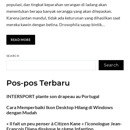
populasi, dan tingkat keparahan serangan di ladang akan
menentukan berapa banyak serangga yang akan dilepaskan.
Karena jantan mandul, tidak ada keturunan yang dihasilkan saat
mereka kawin dengan betina. Drosophila sayap bintik…
READ MORE
SEARCH
Search
Pos-pos Terbaru
INTERSPORT plante son drapeau au Portugal
Cara Memperbaiki Ikon Desktop Hilang di Windows
dengan Mudah
« Il fait un peu penser à Citizen Kane » l’iconologue Jean-
François Diana dissèque le règne Infantino