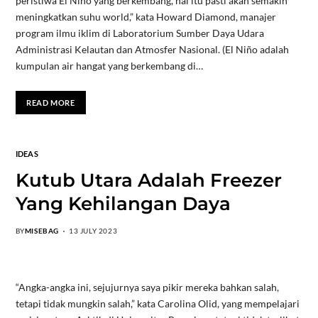
peristiwa El Niño yang berkembang, hal itu pasti akan semakin
meningkatkan suhu world,” kata Howard Diamond, manajer
program ilmu iklim di Laboratorium Sumber Daya Udara
Administrasi Kelautan dan Atmosfer Nasional. (El Niño adalah
kumpulan air hangat yang berkembang di…
READ MORE
IDEAS
Kutub Utara Adalah Freezer
Yang Kehilangan Daya
BY
MISEBAG
13 JULY 2023
“Angka-angka ini, sejujurnya saya pikir mereka bahkan salah,
tetapi tidak mungkin salah,” kata Carolina Olid, yang mempelajari