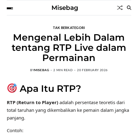
Misebag
TAK BERKATEGORI
Mengenal Lebih Dalam
tentang RTP Live dalam
Permainan
BY
MISEBAG
2 MIN READ
20 FEBRUARY 2026
Apa Itu RTP?
RTP (Return to Player)
adalah persentase teoretis dari
total taruhan yang dikembalikan ke pemain dalam jangka
panjang.
Contoh: