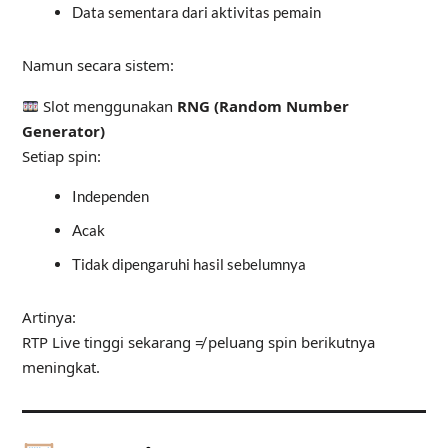
Data sementara dari aktivitas pemain
Namun secara sistem:
Slot menggunakan
RNG (Random Number
Generator)
Setiap spin:
Independen
Acak
Tidak dipengaruhi hasil sebelumnya
Artinya:
RTP Live tinggi sekarang ≠ peluang spin berikutnya
meningkat.