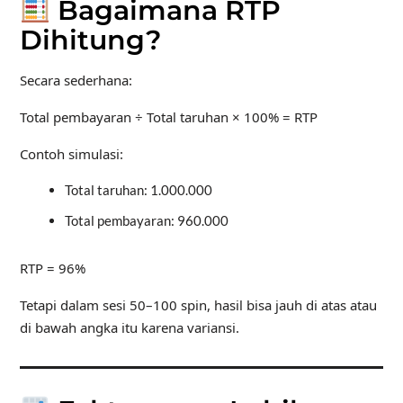
Bagaimana RTP
Dihitung?
Secara sederhana:
Total pembayaran ÷ Total taruhan × 100% = RTP
Contoh simulasi:
Total taruhan: 1.000.000
Total pembayaran: 960.000
RTP = 96%
Tetapi dalam sesi 50–100 spin, hasil bisa jauh di atas atau
di bawah angka itu karena variansi.