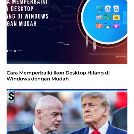
Cara Memperbaiki Ikon Desktop Hilang di
Windows dengan Mudah