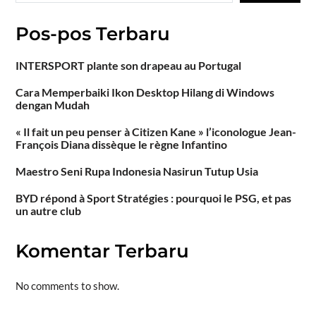
Pos-pos Terbaru
INTERSPORT plante son drapeau au Portugal
Cara Memperbaiki Ikon Desktop Hilang di Windows
dengan Mudah
« Il fait un peu penser à Citizen Kane » l’iconologue Jean-
François Diana dissèque le règne Infantino
Maestro Seni Rupa Indonesia Nasirun Tutup Usia
BYD répond à Sport Stratégies : pourquoi le PSG, et pas
un autre club
Komentar Terbaru
No comments to show.